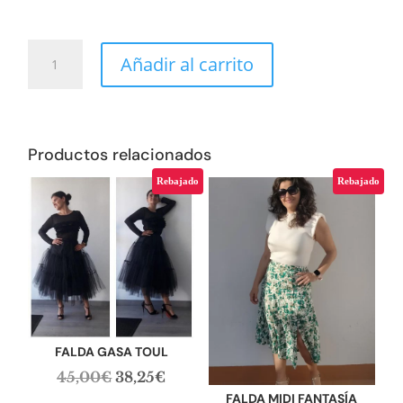
CAMISETA
Añadir al carrito
BORDADA
LETICIA
cantidad
Productos relacionados
Rebajado
Rebajado
FALDA GASA TOUL
El
El
45,00
€
38,25
€
precio
precio
FALDA MIDI FANTASÍA