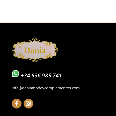
original
actual
era:
es:
55,00€.
44,00€.
+34 636 985 741
info@daniamodaycomplementos.com