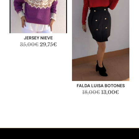
JERSEY NIEVE
El
El
35,00
€
29,75
€
precio
precio
original
actual
era:
es:
35,00€.
29,75€.
FALDA LUISA BOTONES
El
El
18,00
€
13,00
€
precio
precio
original
actual
era:
es:
18,00€.
13,00€.