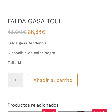
FALDA GASA TOUL
El
El
45,00
€
38,25
€
precio
precio
original
actual
Falda gasa tendencia
era:
es:
Disponible en color Negro
45,00€.
38,25€.
Talla M
FALDA
Añadir al carrito
GASA
TOUL
cantidad
Productos relacionados