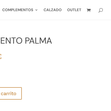
COMPLEMENTOS
CALZADO
OUTLET
VENTO PALMA
El
€
precio
al
actual
es:
.
25,00€.
 carrito