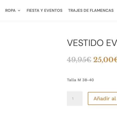
ROPA
FIESTA Y EVENTOS
TRAJES DE FLAMENCAS
VESTIDO E
El
49,95
€
25,00
precio
origin
era:
Talla M 38-40
49,95€
VESTIDO
Añadir al
EVENTO
PALMA
cantidad