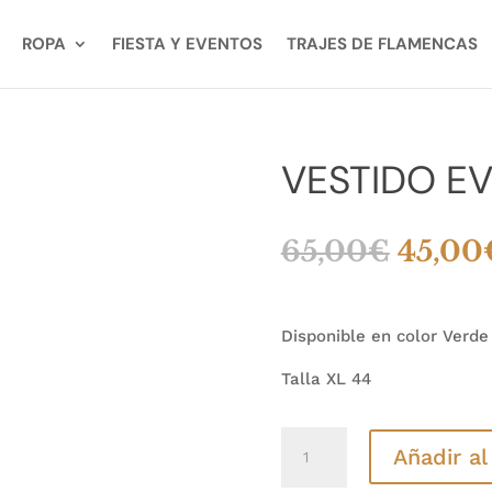
ROPA
FIESTA Y EVENTOS
TRAJES DE FLAMENCAS
VESTIDO E
El
65,00
€
45,00
precio
origin
era:
Disponible en color Verd
65,00
Talla XL 44
VESTIDO
Añadir al
EVENTO
CARINA