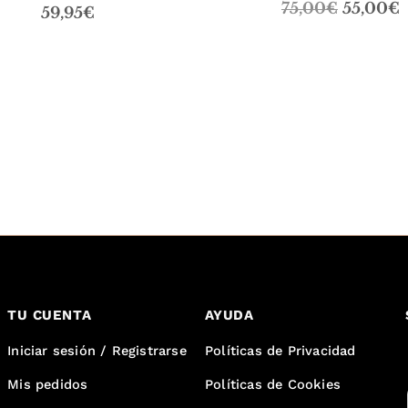
El
E
75,00
€
55,00
€
59,95
€
precio
p
original
a
era:
e
75,00€.
5
TU CUENTA
AYUDA
Iniciar sesión / Registrarse
Políticas de Privacidad
Mis pedidos
Políticas de Cookies