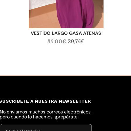
l
recio
ctual
s:
5,00€.
VESTIDO LARGO GASA ATENAS
El
El
35,00
€
29,75
€
precio
precio
original
actual
era:
es:
35,00€.
29,75€.
SUSCRÍBETE A NUESTRA NEWSLETTER
No enviamos muchos correos electrónicos,
pero cuando lo hacemos, ¡prepárate!