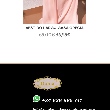
VESTIDO LARGO GASA GRECIA
El
El
65,00
€
55,25
€
precio
precio
original
actual
era:
es:
65,00€.
55,25€.
+34 636 985 741
info@daniamodaycomplementos.c