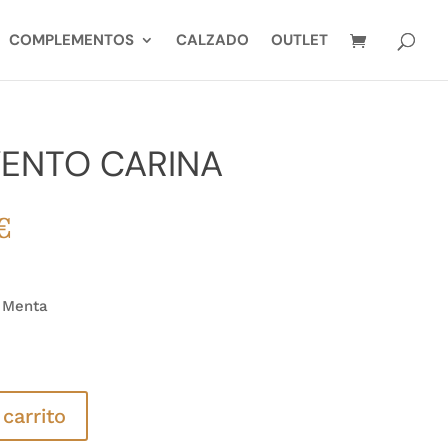
COMPLEMENTOS
CALZADO
OUTLET
VENTO CARINA
El
€
precio
al
actual
es:
e Menta
€.
45,00€.
 carrito