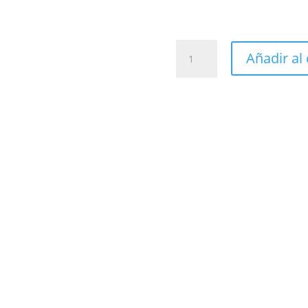
Vestido
Añadir al 
Estrella
cantidad