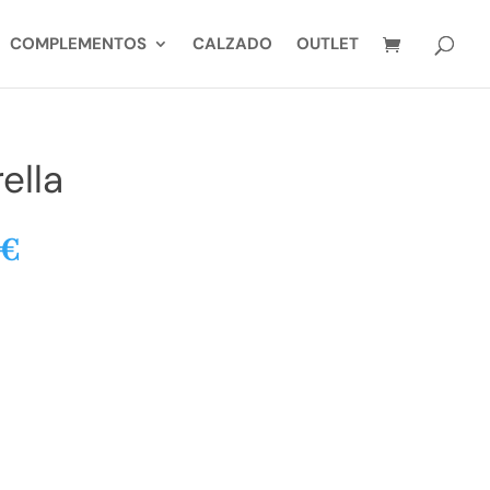
COMPLEMENTOS
CALZADO
OUTLET
ella
El
€
o
precio
al
actual
es:
€.
20,00€.