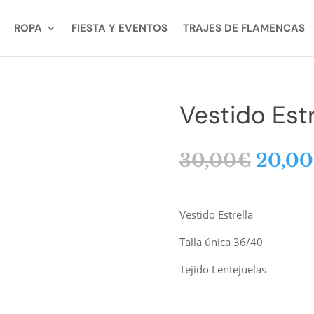
ROPA
FIESTA Y EVENTOS
TRAJES DE FLAMENCAS
Vestido Estr
El
30,00
€
20,00
preci
origin
era:
Vestido Estrella
30,00
Talla única 36/40
Tejido Lentejuelas