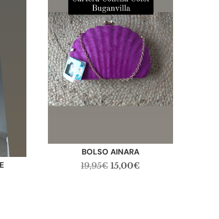
BOLSO AINARA
E
El
El
19,95
€
15,00
€
precio
precio
l
original
actual
recio
era:
es:
l
ctual
19,95€.
15,00€.
: