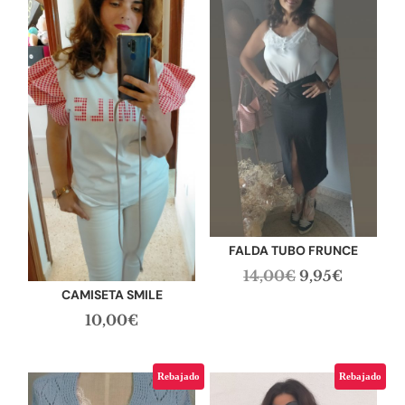
FALDA TUBO FRUNCE
El
El
14,00
€
9,95
€
CAMISETA SMILE
precio
precio
10,00
€
original
actual
era:
es:
14,00€.
9,95€.
Rebajado
Rebajado