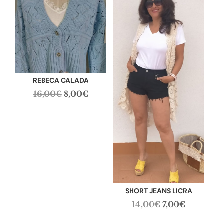
REBECA CALADA
El
El
16,00
€
8,00
€
precio
precio
original
actual
era:
es:
16,00€.
8,00€.
SHORT JEANS LICRA
El
El
14,00
€
7,00
€
precio
precio