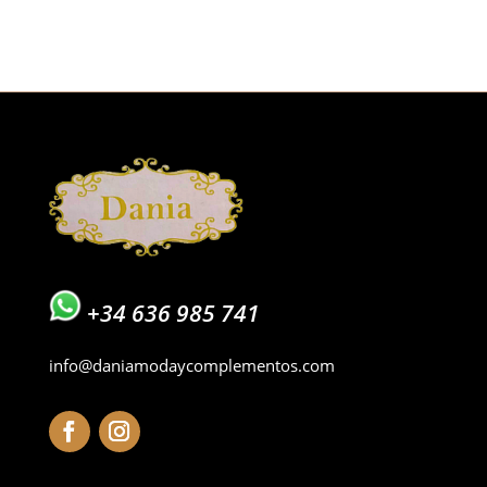
original
actual
era:
es:
14,00€.
7,00€.
+34 636 985 741
info@daniamodaycomplementos.com